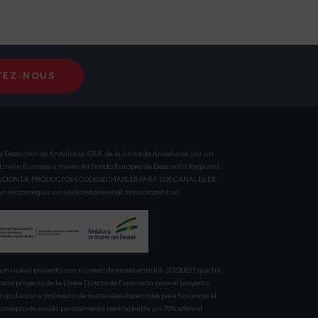
TEZ-NOUS
y Desarrollo de Andalucía IDEA, de la Junta de Andalucía, por un
a Unión Europea a través del Fondo Europeo de Desarrollo Regional,
BRICACION DE PRODUCTOS ECODESECHABLES PARA LOS CANALES DE
 de conseguir un tejido empresarial más competitivo.
n nuevo proyecto con número de expediente IDI- 20230827 que ha
para proyecto de la Línea Directa de Expansión para el proyecto
pulación e impresión de materiales sostenibles para favorecer el
 concepto de ayuda parcialmente reembolsable un 75% sobre el