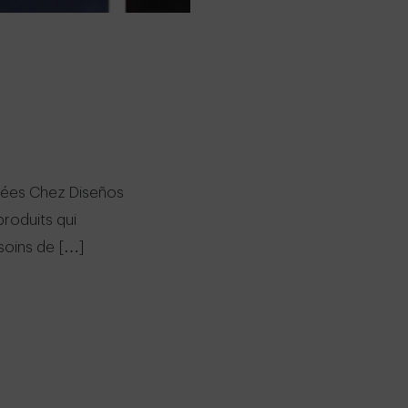
sées Chez Diseños
produits qui
soins de […]