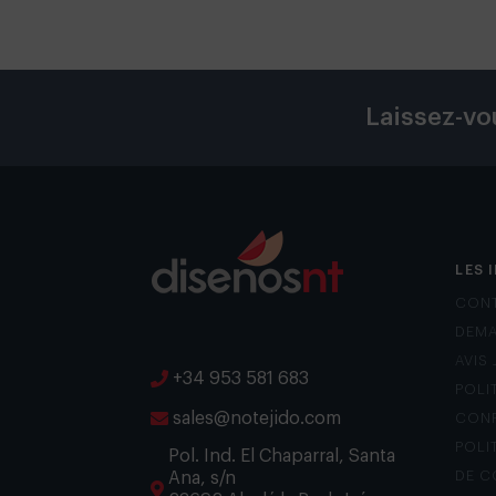
Laissez-vo
LES 
CON
DEMA
AVIS
+34 953 581 683
POLI
sales@notejido.com
CONF
POLI
Pol. Ind. El Chaparral, Santa
Ana, s/n
DE C