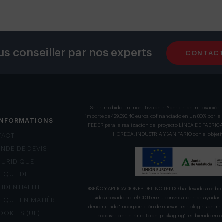
us conseiller par nos experts
CONTAC
Se ha recibido un incentivo de la Agencia de Innovación 
importe de 429.393,40 euros, cofinanciado en un 80% por l
INFORMATIONS
FEDER para la realización del proyecto LÍNEA DE FA
HORECA, INDUSTRIA Y SANITARIO con el objetivo
TACT
NDE DE DEVIS
 JURIDIQUE
TIQUE DE
IDENTIALITÉ
DISEÑO Y APLICACIONES DEL NO TEJIDO ha llevado a cabo u
sido apoyado por el CDTI en su convocatoria de ayudas 
TIQUE EN MATIÈRE
denominado "Incorporación de nuevas tecnologías de mani
OOKIES (UE)
ecodiseño en el ámbito del packaging" recibiendo en