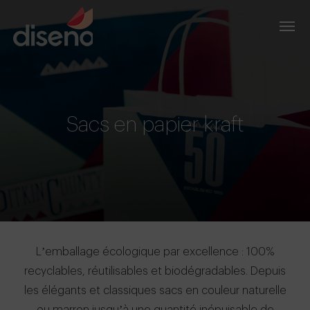
Sacs en papier kraft
L’emballage écologique par excellence : 100%
recyclables, réutilisables et biodégradables. Depuis
les élégants et classiques sacs en couleur naturelle