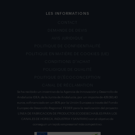
LES INFORMATIONS
CONTACT
DEMANDE DE DEVIS
AVIS JURIDIQUE
POLITIQUE DE CONFIDENTIALITÉ
POLITIQUE EN MATIÈRE DE COOKIES (UE)
CONDITIONS D’ACHAT
POLIGIQUE DE QUALITÉ
POLITIQUE D\’ÉCOCONCEPTION
CANAL DE RÉCLAMATION
Se ha recibido un incentivo de la Agencia de Innovación y Desarrollo de
Andalucía IDEA, de la Junta de Andalucía, por un importe de 429.393,40
euros, cofinanciado en un 80% por la Unión Europea a través del Fondo
Europeo de Desarrollo Regional, FEDER para la realización del proyecto
LÍNEA DE FABRICACION DE PRODUCTOS ECODESECHABLES PARA LOS
CANALES DE HORECA, INDUSTRIA Y SANITARIO con el objetivo de
conseguir un tejido empresarial más competitivo.