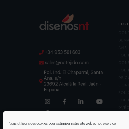
LES 
CON
DEMA
AVIS
+34 953 581 683
POLI
sales@notejido.com
CONF
POLI
Pol. Ind. El Chaparral, Santa
Ana, s/n
DE C
23692 Alcalá la Real, Jaén -
COND
España
POLI
POLI
D\’É
CANA
Nous utilisons des cookies pour optimiser notre site web et notre service.