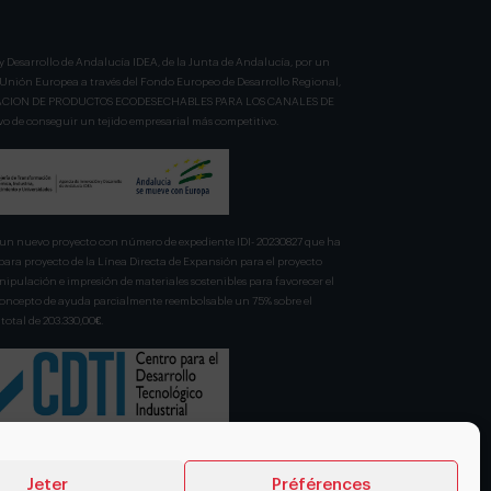
y Desarrollo de Andalucía IDEA, de la Junta de Andalucía, por un
a Unión Europea a través del Fondo Europeo de Desarrollo Regional,
BRICACION DE PRODUCTOS ECODESECHABLES PARA LOS CANALES DE
 de conseguir un tejido empresarial más competitivo.
n nuevo proyecto con número de expediente IDI- 20230827 que ha
para proyecto de la Línea Directa de Expansión para el proyecto
pulación e impresión de materiales sostenibles para favorecer el
 concepto de ayuda parcialmente reembolsable un 75% sobre el
total de 203.330,00€.
Jeter
Préférences