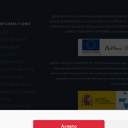
Se ha recibido un incentivo de la Agencia de Innovación 
importe de 429.393,40 euros, cofinanciado en un 80% por l
INFORMATIONS
FEDER para la realización del proyecto LÍNEA DE FA
HORECA, INDUSTRIA Y SANITARIO con el objetivo
TACT
NDE DE DEVIS
 JURIDIQUE
TIQUE DE
IDENTIALITÉ
DISEÑO Y APLICACIONES DEL NO TEJIDO ha llevado a cabo u
sido apoyado por el CDTI en su convocatoria de ayudas 
TIQUE EN MATIÈRE
denominado "Incorporación de nuevas tecnologías de mani
OOKIES (UE)
ecodiseño en el ámbito del packaging" recibiendo en
presupuesto 
ITIONS D’ACHAT
GIQUE DE QUALITÉ
TIQUE
COCONCEPTION
L DE RÉCLAMATION
Acepto