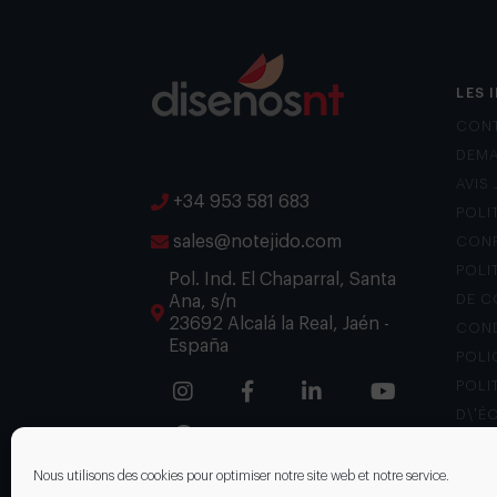
LES 
CON
DEMA
AVIS
+34 953 581 683
POLI
sales@notejido.com
CONF
POLI
Pol. Ind. El Chaparral, Santa
Ana, s/n
DE C
23692 Alcalá la Real, Jaén -
COND
España
POLI
POLI
D\’É
CANA
Nous utilisons des cookies pour optimiser notre site web et notre service.