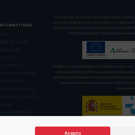
Se ha recibido un incentivo de la Agencia de Innovación 
importe de 429.393,40 euros, cofinanciado en un 80% por l
INFORMATIONS
FEDER para la realización del proyecto LÍNEA DE FA
HORECA, INDUSTRIA Y SANITARIO con el objetivo
TACT
NDE DE DEVIS
 JURIDIQUE
TIQUE DE
IDENTIALITÉ
DISEÑO Y APLICACIONES DEL NO TEJIDO ha llevado a cabo u
sido apoyado por el CDTI en su convocatoria de ayudas 
TIQUE EN MATIÈRE
denominado "Incorporación de nuevas tecnologías de mani
OOKIES (UE)
ecodiseño en el ámbito del packaging" recibiendo en
presupuesto 
ITIONS D’ACHAT
GIQUE DE QUALITÉ
TIQUE
COCONCEPTION
L DE RÉCLAMATION
Acepto