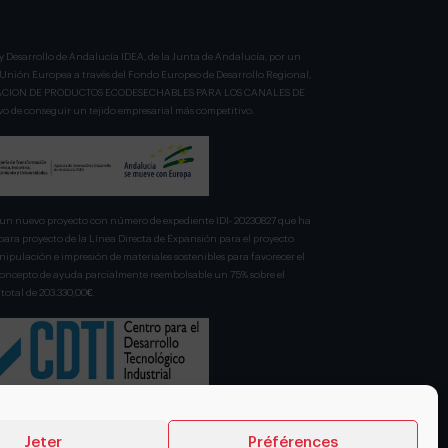
y Desarrollo de Andalucía IDEA, de la Junta de Andalucía, por un
a Unión Europea a través del Fondo Europeo de Desarrollo Regional,
BRICACION DE PRODUCTOS ECODESECHABLES PARA LOS CANALES DE
 de conseguir un tejido empresarial más competitivo.
n nuevo proyecto con número de expediente IDI- 20230827 que ha
para proyecto de la Línea Directa de Expansión para el proyecto
pulación e impresión de materiales sostenibles para favorecer el
 concepto de ayuda parcialmente reembolsable un 75% sobre el
total de 203.330,00€.
Jeter
Préférences