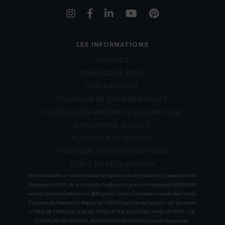
LES INFORMATIONS
CONTACT
DEMANDE DE DEVIS
AVIS JURIDIQUE
POLITIQUE DE CONFIDENTIALITÉ
POLITIQUE EN MATIÈRE DE COOKIES (UE)
CONDITIONS D’ACHAT
POLIGIQUE DE QUALITÉ
POLITIQUE D\’ÉCOCONCEPTION
CANAL DE RÉCLAMATION
Se ha recibido un incentivo de la Agencia de Innovación y Desarrollo de
Andalucía IDEA, de la Junta de Andalucía, por un importe de 429.393,40
euros, cofinanciado en un 80% por la Unión Europea a través del Fondo
Europeo de Desarrollo Regional, FEDER para la realización del proyecto
LÍNEA DE FABRICACION DE PRODUCTOS ECODESECHABLES PARA LOS
CANALES DE HORECA, INDUSTRIA Y SANITARIO con el objetivo de