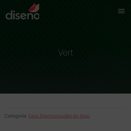
Vert
Categoría:
Sacs thermosoudés en tissu