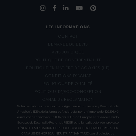
LES INFORMATIONS
CONTACT
DEMANDE DE DEVIS
AVIS JURIDIQUE
POLITIQUE DE CONFIDENTIALITÉ
POLITIQUE EN MATIÈRE DE COOKIES (UE)
CONDITIONS D’ACHAT
POLIGIQUE DE QUALITÉ
POLITIQUE D\’ÉCOCONCEPTION
CANAL DE RÉCLAMATION
Se ha recibido un incentivo de la Agencia de Innovación y Desarrollo de
Andalucía IDEA, de la Junta de Andalucía, por un importe de 429.393,40
euros, cofinanciado en un 80% por la Unión Europea a través del Fondo
Europeo de Desarrollo Regional, FEDER para la realización del proyecto
LÍNEA DE FABRICACION DE PRODUCTOS ECODESECHABLES PARA LOS
CANALES DE HORECA, INDUSTRIA Y SANITARIO con el objetivo de