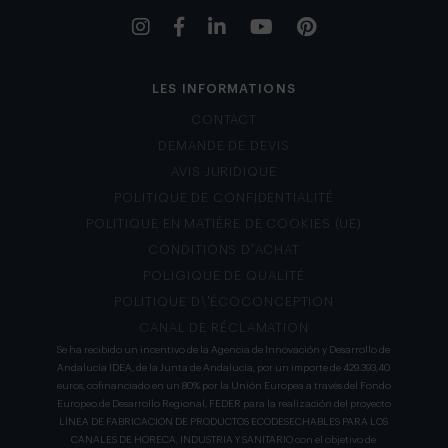
LES INFORMATIONS
CONTACT
DEMANDE DE DEVIS
AVIS JURIDIQUE
POLITIQUE DE CONFIDENTIALITÉ
POLITIQUE EN MATIÈRE DE COOKIES (UE)
CONDITIONS D’ACHAT
POLIGIQUE DE QUALITÉ
POLITIQUE D\’ÉCOCONCEPTION
CANAL DE RÉCLAMATION
Se ha recibido un incentivo de la Agencia de Innovación y Desarrollo de
Andalucía IDEA, de la Junta de Andalucía, por un importe de 429.393,40
euros, cofinanciado en un 80% por la Unión Europea a través del Fondo
Europeo de Desarrollo Regional, FEDER para la realización del proyecto
LÍNEA DE FABRICACION DE PRODUCTOS ECODESECHABLES PARA LOS
CANALES DE HORECA, INDUSTRIA Y SANITARIO con el objetivo de