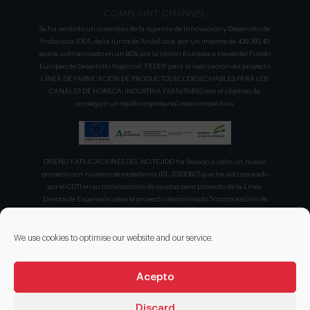
COMPLAINT CHANNEL
Se ha recibido un incentivo de la Agencia de Innovación y Desarrollo de
Andalucía IDEA, de la Junta de Andalucía, por un importe de 429.393,40
euros, cofinanciado en un 80% por la Unión Europea a través del Fondo
Europeo de Desarrollo Regional, FEDER para la realización del proyecto
LÍNEA DE FABRICACION DE PRODUCTOS ECODESECHABLES PARA LOS
CANALES DE HORECA, INDUSTRIA Y SANITARIO con el objetivo de
conseguir un tejido empresarial más competitivo.
DISEÑO Y APLICACIONES DEL NO TEJIDO ha llevado a cabo un nuevo
proyecto con número de expediente IDI- 20230827 que ha sido apoyado
por el CDTI en su convocatoria de ayudas para proyecto de la Línea
Directa de Expansión para el proyecto denominado "Incorporación de
nuevas tecnologías de manipulación e impresión de materiales
sostenibles para favorecer el ecodiseño en el ámbito del packaging"
recibiendo en concepto de ayuda parcialmente reembolsable un 75%
We use cookies to optimise our website and our service.
sobre el presupuesto total de 203.330,00€.
Acepto
Discard