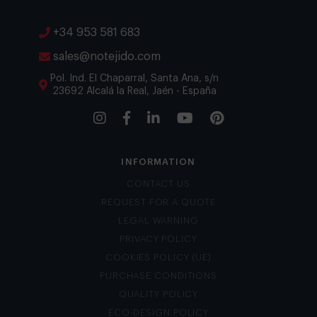
+34 953 581 683
sales@notejido.com
Pol. Ind. El Chaparral, Santa Ana, s/n
23692 Alcalá la Real, Jaén - España
INFORMATION
CONTACT US
REQUEST FOR A QUOTE
LEGAL WARNING
PRIVACY POLICY
COOKIES POLICY (UE)
PURCHASE CONDITIONS
QUALITY POLICY
ECO-DESIGN POLICY