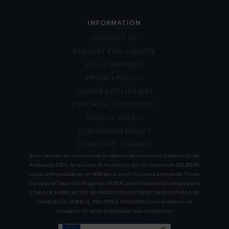
INFORMATION
CONTACT US
REQUEST FOR A QUOTE
LEGAL WARNING
PRIVACY POLICY
COOKIES POLICY (UE)
PURCHASE CONDITIONS
QUALITY POLICY
ECO-DESIGN POLICY
COMPLAINT CHANNEL
Se ha recibido un incentivo de la Agencia de Innovación y Desarrollo de
Andalucía IDEA, de la Junta de Andalucía, por un importe de 429.393,40
euros, cofinanciado en un 80% por la Unión Europea a través del Fondo
Europeo de Desarrollo Regional, FEDER para la realización del proyecto
LÍNEA DE FABRICACION DE PRODUCTOS ECODESECHABLES PARA LOS
CANALES DE HORECA, INDUSTRIA Y SANITARIO con el objetivo de
conseguir un tejido empresarial más competitivo.