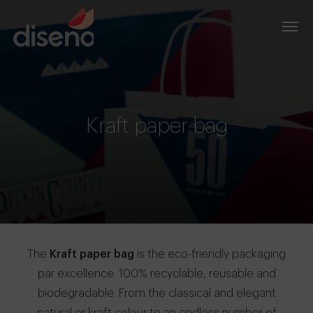
Kraft paper bag
The
Kraft paper bag
is the eco-friendly packaging
par excellence: 100% recyclable, reusable and
biodegradable. From the classical and elegant