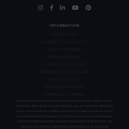
INFORMATION
CONTACT US
REQUEST FOR A QUOTE
LEGAL WARNING
PRIVACY POLICY
COOKIES POLICY (UE)
PURCHASE CONDITIONS
QUALITY POLICY
ECO-DESIGN POLICY
COMPLAINT CHANNEL
Se ha recibido un incentivo de la Agencia de Innovación y Desarrollo de
Andalucía IDEA, de la Junta de Andalucía, por un importe de 429.393,40
euros, cofinanciado en un 80% por la Unión Europea a través del Fondo
Europeo de Desarrollo Regional, FEDER para la realización del proyecto
LÍNEA DE FABRICACION DE PRODUCTOS ECODESECHABLES PARA LOS
CANALES DE HORECA, INDUSTRIA Y SANITARIO con el objetivo de