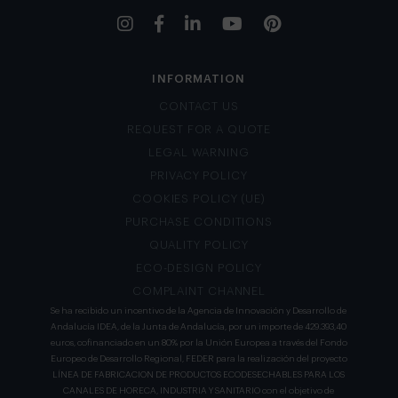
INFORMATION
CONTACT US
REQUEST FOR A QUOTE
LEGAL WARNING
PRIVACY POLICY
COOKIES POLICY (UE)
PURCHASE CONDITIONS
QUALITY POLICY
ECO-DESIGN POLICY
COMPLAINT CHANNEL
Se ha recibido un incentivo de la Agencia de Innovación y Desarrollo de
Andalucía IDEA, de la Junta de Andalucía, por un importe de 429.393,40
euros, cofinanciado en un 80% por la Unión Europea a través del Fondo
Europeo de Desarrollo Regional, FEDER para la realización del proyecto
LÍNEA DE FABRICACION DE PRODUCTOS ECODESECHABLES PARA LOS
CANALES DE HORECA, INDUSTRIA Y SANITARIO con el objetivo de