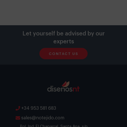
Let yourself be advised by our
experts
CONTACT US
+34 953 581 683
sales@notejido.com
Pol. Ind. El Chaparral, Santa Ana, s/n