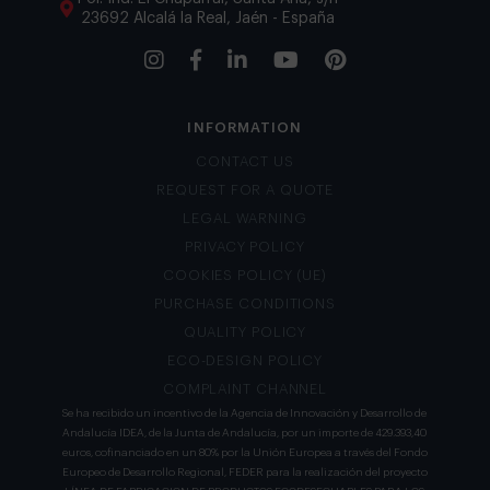
23692 Alcalá la Real, Jaén - España
INFORMATION
CONTACT US
REQUEST FOR A QUOTE
LEGAL WARNING
PRIVACY POLICY
COOKIES POLICY (UE)
PURCHASE CONDITIONS
QUALITY POLICY
ECO-DESIGN POLICY
COMPLAINT CHANNEL
Se ha recibido un incentivo de la Agencia de Innovación y Desarrollo de
Andalucía IDEA, de la Junta de Andalucía, por un importe de 429.393,40
euros, cofinanciado en un 80% por la Unión Europea a través del Fondo
Europeo de Desarrollo Regional, FEDER para la realización del proyecto