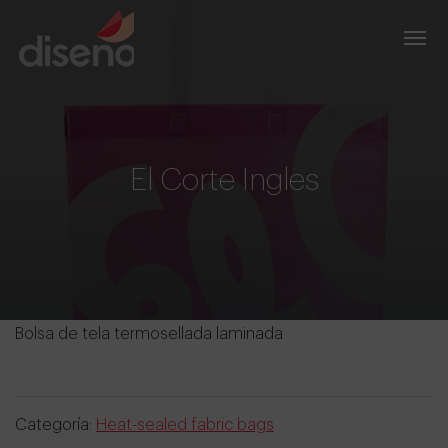
El Corte Ingles
Bolsa de tela termosellada laminada
Categoría:
Heat-sealed fabric bags