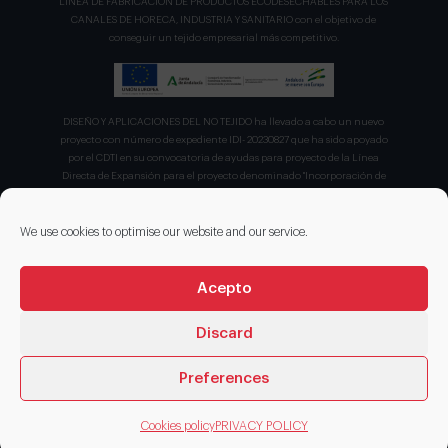
LÍNEA DE FABRICACION DE PRODUCTOS ECODESECHABLES PARA LOS
CANALES DE HORECA, INDUSTRIA Y SANITARIO con el objetivo de
conseguir un tejido empresarial más competitivo.
DISEÑO Y APLICACIONES DEL NO TEJIDO ha llevado a cabo un nuevo
proyecto con número de expediente IDI- 20230827 que ha sido apoyado
por el CDTI en su convocatoria de ayudas para proyecto de la Línea
Directa de Expansión para el proyecto denominado "Incorporación de
nuevas tecnologías de manipulación e impresión de materiales
sostenibles para favorecer el ecodiseño en el ámbito del packaging"
recibiendo en concepto de ayuda parcialmente reembolsable un 75%
We use cookies to optimise our website and our service.
sobre el presupuesto total de 203.330,00€.
Acepto
Discard
Preferences
© 2026 DISENOS NT
Cookies policy
PRIVACY POLICY