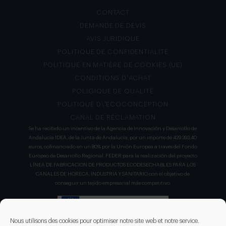
CONTACT
DEMANDE DE DEVIS
AVIS JURIDIQUE
POLITIQUE DE CONFIDENTIALITÉ
POLITIQUE EN MATIÈRE DE COOKIES (UE)
CONDITIONS D’ACHAT
POLIGIQUE DE QUALITÉ
POLITIQUE D\’ÉCOCONCEPTION
CANAL DE RÉCLAMATION
Se ha recibido un incentivo de la Agencia de Innovación y Desarrollo de
Andalucía IDEA, de la Junta de Andalucía, por un importe de 429.393,40
euros, cofinanciado en un 80% por la Unión Europea a través del Fondo
Europeo de Desarrollo Regional, FEDER para la realización del proyecto
LÍNEA DE FABRICACION DE PRODUCTOS ECODESECHABLES PARA LOS
CANALES DE HORECA, INDUSTRIA Y SANITARIO con el objetivo de
conseguir un tejido empresarial más competitivo.
Nous utilisons des cookies pour optimiser notre site web et notre service.
DISEÑO Y APLICACIONES DEL NO TEJIDO ha llevado a cabo un nuevo