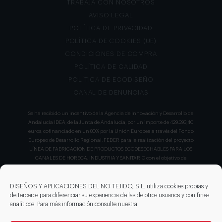
TRABAJA CON NOSOTROS
AVISO LEGAL
POLÍTICA DE PRIVACIDAD
POLÍTICA DE COOKIES (UE)
CONDICIONES DE COMPRA
POLÍTICA DE CALIDAD
POLÍTICA DE ECODISEÑO
CANAL DE DENUNCIAS
Se ha recibido un incentivo de la Agencia de Innovación y Desarrollo de
Andalucía IDEA, de la Junta de Andalucía, por un importe de 429.393,40
euros, cofinanciado en un 80% por la Unión Europea a través del Fondo
Europeo de Desarrollo Regional, FEDER para la realización del proyecto
LÍNEA DE FABRICACION DE PRODUCTOS ECODESECHABLES PARA LOS
CANALES DE HORECA, INDUSTRIA Y SANITARIO con el objetivo de
conseguir un tejido empresarial más competitivo.
DISEÑOS Y APLICACIONES DEL NO TEJIDO, S.L. utiliza cookies propias y
de terceros para diferenciar su experiencia de las de otros usuarios y con fines
analíticos. Para más información consulte nuestra
DISEÑO Y APLICACIONES DEL NO TEJIDO ha llevado a cabo un nuevo
proyecto con número de expediente IDI- 20230827 que ha sido apoyado