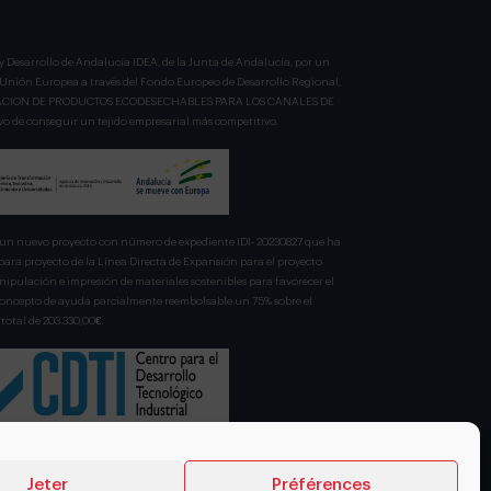
y Desarrollo de Andalucía IDEA, de la Junta de Andalucía, por un
a Unión Europea a través del Fondo Europeo de Desarrollo Regional,
BRICACION DE PRODUCTOS ECODESECHABLES PARA LOS CANALES DE
 de conseguir un tejido empresarial más competitivo.
n nuevo proyecto con número de expediente IDI- 20230827 que ha
para proyecto de la Línea Directa de Expansión para el proyecto
pulación e impresión de materiales sostenibles para favorecer el
 concepto de ayuda parcialmente reembolsable un 75% sobre el
total de 203.330,00€.
Jeter
Préférences