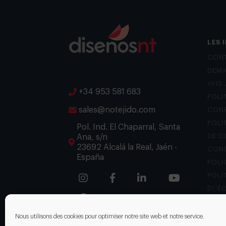
LES 
CON
DEMA
AVIS
+34 953 581 683
POLI
sales@notejido.com
CONF
POLI
Pol. Ind. El Chaparral, Santa
Ana, s/n
DE C
23692 Alcalá la Real, Jaén -
COND
España
POLI
POLI
D\’É
CANA
Nous utilisons des cookies pour optimiser notre site web et notre service.