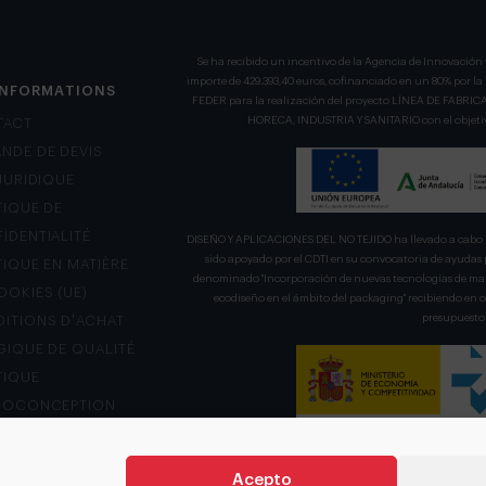
Se ha recibido un incentivo de la Agencia de Innovación 
importe de 429.393,40 euros, cofinanciado en un 80% por l
INFORMATIONS
FEDER para la realización del proyecto LÍNEA DE FA
HORECA, INDUSTRIA Y SANITARIO con el objetivo
TACT
NDE DE DEVIS
 JURIDIQUE
TIQUE DE
IDENTIALITÉ
DISEÑO Y APLICACIONES DEL NO TEJIDO ha llevado a cabo u
sido apoyado por el CDTI en su convocatoria de ayudas 
TIQUE EN MATIÈRE
denominado "Incorporación de nuevas tecnologías de mani
OOKIES (UE)
ecodiseño en el ámbito del packaging" recibiendo en
presupuesto 
ITIONS D’ACHAT
GIQUE DE QUALITÉ
TIQUE
COCONCEPTION
L DE RÉCLAMATION
Acepto