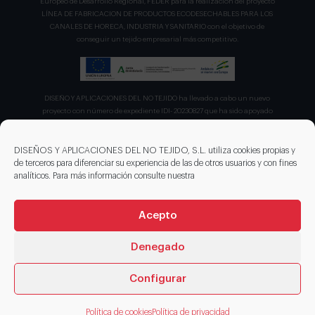
Europeo de Desarrollo Regional, FEDER para la realización del proyecto
LÍNEA DE FABRICACION DE PRODUCTOS ECODESECHABLES PARA LOS
CANALES DE HORECA, INDUSTRIA Y SANITARIO con el objetivo de
conseguir un tejido empresarial más competitivo.
DISEÑO Y APLICACIONES DEL NO TEJIDO ha llevado a cabo un nuevo
proyecto con número de expediente IDI- 20230827 que ha sido apoyado
por el CDTI en su convocatoria de ayudas para proyecto de la Línea
Directa de Expansión para el proyecto denominado "Incorporación de
nuevas tecnologías de manipulación e impresión de materiales
DISEÑOS Y APLICACIONES DEL NO TEJIDO, S.L. utiliza cookies propias y
sostenibles para favorecer el ecodiseño en el ámbito del packaging"
de terceros para diferenciar su experiencia de las de otros usuarios y con fines
recibiendo en concepto de ayuda parcialmente reembolsable un 75%
analíticos. Para más información consulte nuestra
sobre el presupuesto total de 203.330,00€.
Acepto
Denegado
Configurar
© 2026 DISENOS NT
Política de cookies
Política de privacidad