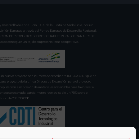
y Desarrollo de Andalucía IDEA, de la Junta de Andalucía, por un
a Unión Europea a través del Fondo Europeo de Desarrollo Regional,
BRICACION DE PRODUCTOS ECODESECHABLES PARA LOS CANALES DE
 de conseguir un tejido empresarial más competitivo.
n nuevo proyecto con número de expediente IDI- 20230827 que ha
para proyecto de la Línea Directa de Expansión para el proyecto
pulación e impresión de materiales sostenibles para favorecer el
 concepto de ayuda parcialmente reembolsable un 75% sobre el
total de 203.330,00€.