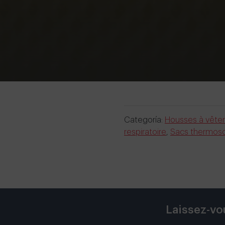
Categoría:
Housses à vêt
respiratoire
,
Sacs thermoso
Laissez-vo