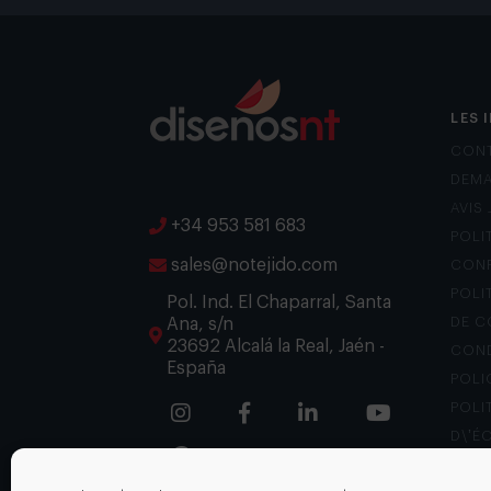
LES 
CON
DEMA
AVIS
+34 953 581 683
POLI
sales@notejido.com
CONF
POLI
Pol. Ind. El Chaparral, Santa
Ana, s/n
DE C
23692 Alcalá la Real, Jaén -
COND
España
POLI
POLI
D\’É
CANA