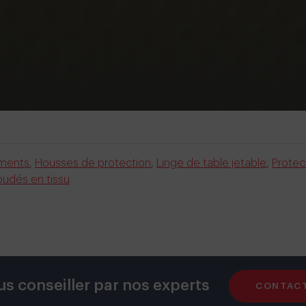
ements
,
Housses de protection
,
Linge de table jetable
,
Protec
udés en tissu
us conseiller par nos experts
CONTAC