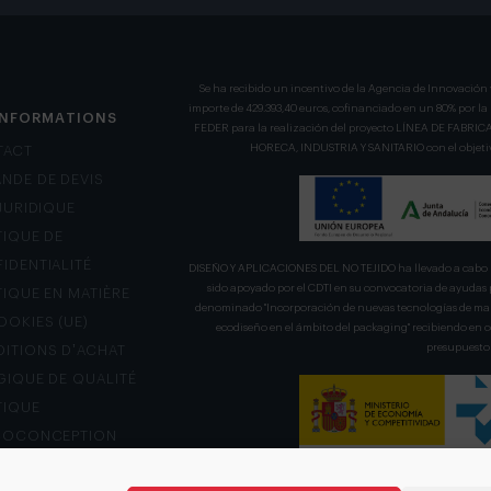
Se ha recibido un incentivo de la Agencia de Innovación 
importe de 429.393,40 euros, cofinanciado en un 80% por l
INFORMATIONS
FEDER para la realización del proyecto LÍNEA DE FA
HORECA, INDUSTRIA Y SANITARIO con el objetivo
TACT
NDE DE DEVIS
 JURIDIQUE
TIQUE DE
IDENTIALITÉ
DISEÑO Y APLICACIONES DEL NO TEJIDO ha llevado a cabo u
sido apoyado por el CDTI en su convocatoria de ayudas 
TIQUE EN MATIÈRE
denominado "Incorporación de nuevas tecnologías de mani
OOKIES (UE)
ecodiseño en el ámbito del packaging" recibiendo en
presupuesto 
ITIONS D’ACHAT
GIQUE DE QUALITÉ
TIQUE
COCONCEPTION
L DE RÉCLAMATION