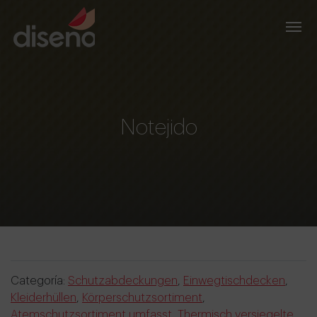
Notejido
Categoría:
Schutzabdeckungen
,
Einwegtischdecken
,
Kleiderhüllen
,
Körperschutzsortiment
,
Atemschutzsortiment umfasst
,
Thermisch versiegelte