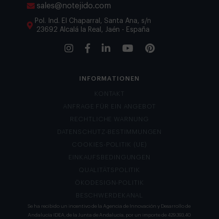
sales@notejido.com
Pol. Ind. El Chaparral, Santa Ana, s/n
23692 Alcalá la Real, Jaén - España
INFORMATIONEN
KONTAKT
ANFRAGE FÜR EIN ANGEBOT
RECHTLICHE WARNUNG
DATENSCHUTZ-BESTIMMUNGEN
COOKIES-POLITIK (UE)
EINKAUFSBEDINGUNGEN
QUALITÄTSPOLITIK
ÖKODESIGN-POLITIK
BESCHWERDEKANAL
Se ha recibido un incentivo de la Agencia de Innovación y Desarrollo de
Andalucía IDEA, de la Junta de Andalucía, por un importe de 429.393,40