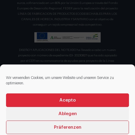
euros, cofinanciado en un 80% por la Unión Europea a través del Fondo
Europeo de Desarrollo Regional, FEDER para la realización del proyecto
LÍNEA DE FABRICACION DE PRODUCTOS ECODESECHABLES PARA LOS
CANALES DE HORECA, INDUSTRIA Y SANITARIO con el objetivo de
conseguir un tejido empresarial más competitivo.
DISEÑO Y APLICACIONES DEL NO TEJIDO ha llevado a cabo un nuevo
proyecto con número de expediente IDI- 20230827 que ha sido apoyado
por el CDTI en su convocatoria de ayudas para proyecto de la Línea
Directa de Expansión para el proyecto denominado "Incorporación de
nuevas tecnologías de manipulación e impresión de materiales
sostenibles para favorecer el ecodiseño en el ámbito del packaging"
Wir verwenden Cookies, um unsere Website und unseren Service zu
recibiendo en concepto de ayuda parcialmente reembolsable un 75%
optimieren.
sobre el presupuesto total de 203.330,00€.
Acepto
Ablegen
Präferenzen