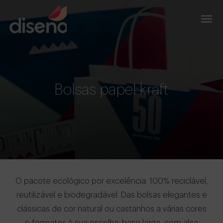
Bolsas papel kraft
O pacote ecológico por excelência: 100% reciclável,
reutilizável e biodegradável. Das bolsas elegantes e
clássicas de cor natural ou castanhos a várias cores