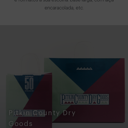
e formatos à sua escolha: base larga, com alça
encaracolada, etc.
Pitkin County Dry
Goods