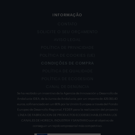
INFORMAÇÃO
CONTATO
SOLICITE O SEU ORÇAMENTO
AVISO LEGAL
POLÍTICA DE PRIVACIDADE
POLÍTICA DE COOKIES (UE)
CONDIÇÕES DE COMPRA
POLÍTICA DE QUALIDADE
POLÍTICA DE ECODESIGN
CANAL DE DENÚNCIA
Se ha recibido un incentivo de la Agencia de Innovación y Desarrollo de
Andalucía IDEA, de la Junta de Andalucía, por un importe de 429.393,40
euros, cofinanciado en un 80% por la Unión Europea a través del Fondo
Europeo de Desarrollo Regional, FEDER para la realización del proyecto
LÍNEA DE FABRICACION DE PRODUCTOS ECODESECHABLES PARA LOS
CANALES DE HORECA, INDUSTRIA Y SANITARIO con el objetivo de
conseguir un tejido empresarial más competitivo.