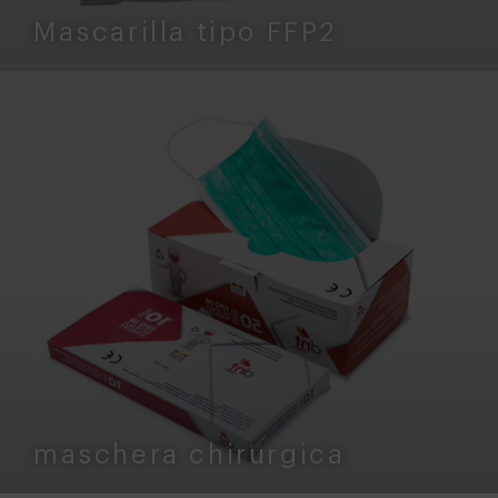
Mascarilla tipo FFP2
maschera chirurgica