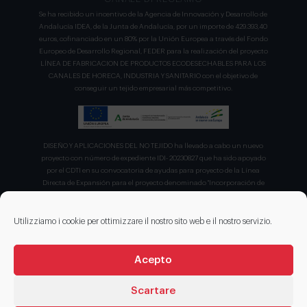
Se ha recibido un incentivo de la Agencia de Innovación y Desarrollo de
Andalucía IDEA, de la Junta de Andalucía, por un importe de 429.393,40
euros, cofinanciado en un 80% por la Unión Europea a través del Fondo
Europeo de Desarrollo Regional, FEDER para la realización del proyecto
LÍNEA DE FABRICACION DE PRODUCTOS ECODESECHABLES PARA LOS
CANALES DE HORECA, INDUSTRIA Y SANITARIO con el objetivo de
conseguir un tejido empresarial más competitivo.
DISEÑO Y APLICACIONES DEL NO TEJIDO ha llevado a cabo un nuevo
proyecto con número de expediente IDI- 20230827 que ha sido apoyado
por el CDTI en su convocatoria de ayudas para proyecto de la Línea
Directa de Expansión para el proyecto denominado "Incorporación de
nuevas tecnologías de manipulación e impresión de materiales
sostenibles para favorecer el ecodiseño en el ámbito del packaging"
recibiendo en concepto de ayuda parcialmente reembolsable un 75%
Utilizziamo i cookie per ottimizzare il nostro sito web e il nostro servizio.
sobre el presupuesto total de 203.330,00€.
Acepto
Scartare