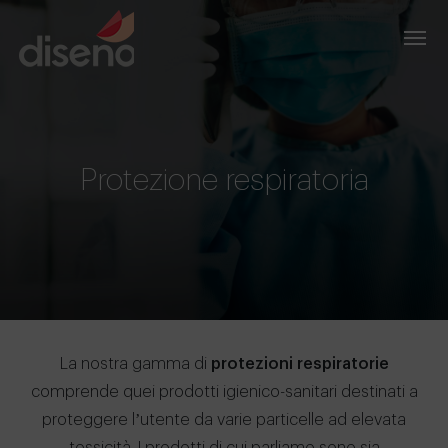
Protezione respiratoria
La nostra gamma di
protezioni respiratorie
comprende quei prodotti igienico-sanitari destinati a
proteggere l’utente da varie particelle ad elevata