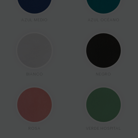
AZUL MEDIO
AZUL OCÉANO
BIANCO
NEGRO
ROSA
VERDE HOSPITAL