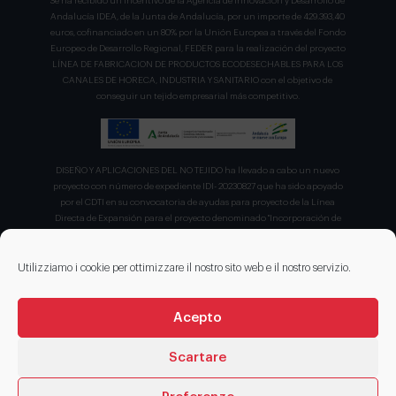
Se ha recibido un incentivo de la Agencia de Innovación y Desarrollo de
Andalucía IDEA, de la Junta de Andalucía, por un importe de 429.393,40
euros, cofinanciado en un 80% por la Unión Europea a través del Fondo
Europeo de Desarrollo Regional, FEDER para la realización del proyecto
LÍNEA DE FABRICACION DE PRODUCTOS ECODESECHABLES PARA LOS
CANALES DE HORECA, INDUSTRIA Y SANITARIO con el objetivo de
conseguir un tejido empresarial más competitivo.
DISEÑO Y APLICACIONES DEL NO TEJIDO ha llevado a cabo un nuevo
proyecto con número de expediente IDI- 20230827 que ha sido apoyado
por el CDTI en su convocatoria de ayudas para proyecto de la Línea
Directa de Expansión para el proyecto denominado "Incorporación de
nuevas tecnologías de manipulación e impresión de materiales
sostenibles para favorecer el ecodiseño en el ámbito del packaging"
recibiendo en concepto de ayuda parcialmente reembolsable un 75%
Utilizziamo i cookie per ottimizzare il nostro sito web e il nostro servizio.
sobre el presupuesto total de 203.330,00€.
Acepto
Scartare