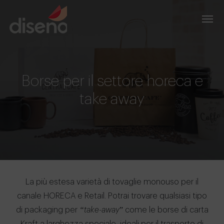
Borse per il settore horeca e
take away
La più estesa varietà di tovaglie monouso per il
canale HORECA e Retail. Potrai trovare qualsiasi tipo
di packaging per
“take-away
” come le borse di carta