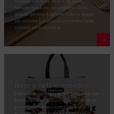
Tovaglie individuali, strisce da tavola,
tovaglie quadrate, rettangolari… la più
grande gamma di formati, colori e disegni
per rivestire la tua tavola in maniera facile,
comoda ed economica.
Borse di carta termosaldate
Fabbricate con materiali 100% riciclabili: non
tessuto o rafia. Laminate o non laminate, le
borse termosaldate sono l’opzione più
economica, resistente e versatile per la