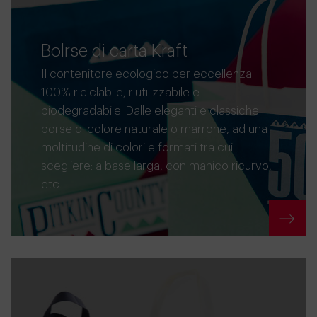
Bolrse di carta Kraft
Il contenitore ecologico per eccellenza:
100% riciclabile, riutilizzabile e
biodegradabile. Dalle eleganti e classiche
borse di colore naturale o marrone, ad una
moltitudine di colori e formati tra cui
scegliere: a base larga, con manico ricurvo,
etc.