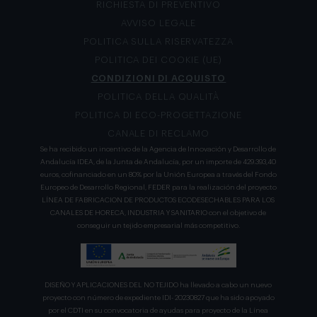
RICHIESTA DI PREVENTIVO
AVVISO LEGALE
POLITICA SULLA RISERVATEZZA
POLITICA DEI COOKIE (UE)
CONDIZIONI DI ACQUISTO
POLITICA DELLA QUALITÀ
POLITICA DI ECO-PROGETTAZIONE
CANALE DI RECLAMO
Se ha recibido un incentivo de la Agencia de Innovación y Desarrollo de
Andalucía IDEA, de la Junta de Andalucía, por un importe de 429.393,40
euros, cofinanciado en un 80% por la Unión Europea a través del Fondo
Europeo de Desarrollo Regional, FEDER para la realización del proyecto
LÍNEA DE FABRICACION DE PRODUCTOS ECODESECHABLES PARA LOS
CANALES DE HORECA, INDUSTRIA Y SANITARIO con el objetivo de
conseguir un tejido empresarial más competitivo.
DISEÑO Y APLICACIONES DEL NO TEJIDO ha llevado a cabo un nuevo
proyecto con número de expediente IDI- 20230827 que ha sido apoyado
por el CDTI en su convocatoria de ayudas para proyecto de la Línea