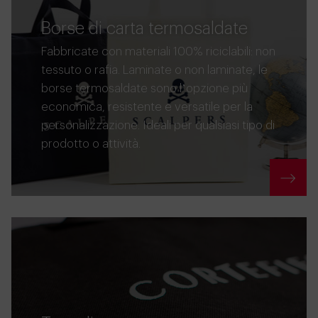
Borse di carta termosaldate
Fabbricate con materiali 100% riciclabili: non
tessuto o rafia. Laminate o non laminate, le
borse termosaldate sono l’opzione più
economica, resistente e versatile per la
personalizzazione. Ideali per qualsiasi tipo di
prodotto o attività.