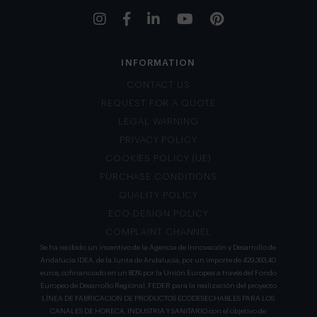
INFORMATION
CONTACT US
REQUEST FOR A QUOTE
LEGAL WARNING
PRIVACY POLICY
COOKIES POLICY (UE)
PURCHASE CONDITIONS
QUALITY POLICY
ECO-DESIGN POLICY
COMPLAINT CHANNEL
Se ha recibido un incentivo de la Agencia de Innovación y Desarrollo de
Andalucía IDEA, de la Junta de Andalucía, por un importe de 429.393,40
euros, cofinanciado en un 80% por la Unión Europea a través del Fondo
Europeo de Desarrollo Regional, FEDER para la realización del proyecto
LÍNEA DE FABRICACION DE PRODUCTOS ECODESECHABLES PARA LOS
CANALES DE HORECA, INDUSTRIA Y SANITARIO con el objetivo de