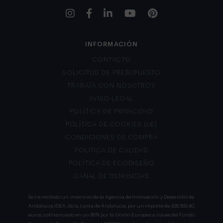
INFORMACIÓN
CONTACTO
SOLICITUD DE PRESUPUESTO
TRABAJA CON NOSOTROS
AVISO LEGAL
POLÍTICA DE PRIVACIDAD
POLÍTICA DE COOKIES (UE)
CONDICIONES DE COMPRA
POLÍTICA DE CALIDAD
POLÍTICA DE ECODISEÑO
CANAL DE DENUNCIAS
Se ha recibido un incentivo de la Agencia de Innovación y Desarrollo de
Andalucía IDEA, de la Junta de Andalucía, por un importe de 429.393,40
euros, cofinanciado en un 80% por la Unión Europea a través del Fondo