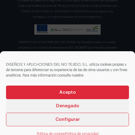
Europeo de Desarrollo Regional, FEDER para la realización del proyecto
LÍNEA DE FABRICACION DE PRODUCTOS ECODESECHABLES PARA LOS
CANALES DE HORECA, INDUSTRIA Y SANITARIO con el objetivo de
conseguir un tejido empresarial más competitivo.
DISEÑO Y APLICACIONES DEL NO TEJIDO ha llevado a cabo un nuevo
proyecto con número de expediente IDI- 20230827 que ha sido apoyado
por el CDTI en su convocatoria de ayudas para proyecto de la Línea
Directa de Expansión para el proyecto denominado "Incorporación de
nuevas tecnologías de manipulación e impresión de materiales
DISEÑOS Y APLICACIONES DEL NO TEJIDO, S.L. utiliza cookies propias y
sostenibles para favorecer el ecodiseño en el ámbito del packaging"
de terceros para diferenciar su experiencia de las de otros usuarios y con fines
recibiendo en concepto de ayuda parcialmente reembolsable un 75%
analíticos. Para más información consulte nuestra
sobre el presupuesto total de 203.330,00€.
Acepto
Denegado
Configurar
© 2026 DISENOS NT
Política de cookies
Política de privacidad