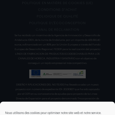
POLITIQUE EN MATIÈRE DE COOKIES (UE)
CONDITIONS D’ACHAT
POLIGIQUE DE QUALITÉ
POLITIQUE D\’ÉCOCONCEPTION
CANAL DE RÉCLAMATION
Se ha recibido un incentivo de la Agencia de Innovación y Desarrollo de
Andalucía IDEA, de la Junta de Andalucía, por un importe de 429.393,40
euros, cofinanciado en un 80% por la Unión Europea a través del Fondo
Europeo de Desarrollo Regional, FEDER para la realización del proyecto
LÍNEA DE FABRICACION DE PRODUCTOS ECODESECHABLES PARA LOS
CANALES DE HORECA, INDUSTRIA Y SANITARIO con el objetivo de
conseguir un tejido empresarial más competitivo.
DISEÑO Y APLICACIONES DEL NO TEJIDO ha llevado a cabo un nuevo
proyecto con número de expediente IDI- 20230827 que ha sido apoyado
por el CDTI en su convocatoria de ayudas para proyecto de la Línea
Directa de Expansión para el proyecto denominado "Incorporación de
nuevas tecnologías de manipulación e impresión de materiales
sostenibles para favorecer el ecodiseño en el ámbito del packaging"
recibiendo en concepto de ayuda parcialmente reembolsable un 75%
Nous utilisons des cookies pour optimiser notre site web et notre service.