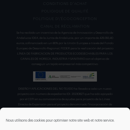
CONDITIONS D’ACHAT
POLIGIQUE DE QUALITÉ
POLITIQUE D\’ÉCOCONCEPTION
CANAL DE RÉCLAMATION
Se ha recibido un incentivo de la Agencia de Innovación y Desarrollo de
Andalucía IDEA, de la Junta de Andalucía, por un importe de 429.393,40
euros, cofinanciado en un 80% por la Unión Europea a través del Fondo
Europeo de Desarrollo Regional, FEDER para la realización del proyecto
LÍNEA DE FABRICACION DE PRODUCTOS ECODESECHABLES PARA LOS
CANALES DE HORECA, INDUSTRIA Y SANITARIO con el objetivo de
conseguir un tejido empresarial más competitivo.
DISEÑO Y APLICACIONES DEL NO TEJIDO ha llevado a cabo un nuevo
proyecto con número de expediente IDI- 20230827 que ha sido apoyado
por el CDTI en su convocatoria de ayudas para proyecto de la Línea
Directa de Expansión para el proyecto denominado "Incorporación de
nuevas tecnologías de manipulación e impresión de materiales
sostenibles para favorecer el ecodiseño en el ámbito del packaging"
recibiendo en concepto de ayuda parcialmente reembolsable un 75%
Nous utilisons des cookies pour optimiser notre site web et notre service.
sobre el presupuesto total de 203.330,00€.