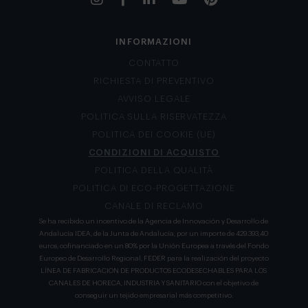
INFORMAZIONI
CONTATTO
RICHIESTA DI PREVENTIVO
AVVISO LEGALE
POLITICA SULLA RISERVATEZZA
POLITICA DEI COOKIE (UE)
CONDIZIONI DI ACQUISTO
POLITICA DELLA QUALITÀ
POLITICA DI ECO-PROGETTAZIONE
CANALE DI RECLAMO
Se ha recibido un incentivo de la Agencia de Innovación y Desarrollo de
Andalucía IDEA, de la Junta de Andalucía, por un importe de 429.393,40
euros, cofinanciado en un 80% por la Unión Europea a través del Fondo
Europeo de Desarrollo Regional, FEDER para la realización del proyecto
LÍNEA DE FABRICACION DE PRODUCTOS ECODESECHABLES PARA LOS
CANALES DE HORECA, INDUSTRIA Y SANITARIO con el objetivo de
conseguir un tejido empresarial más competitivo.