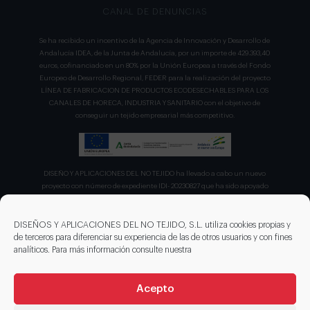
CANAL DE DENUNCIAS
Se ha recibido un incentivo de la Agencia de Innovación y Desarrollo de
Andalucía IDEA, de la Junta de Andalucía, por un importe de 429.393,40
euros, cofinanciado en un 80% por la Unión Europea a través del Fondo
Europeo de Desarrollo Regional, FEDER para la realización del proyecto
LÍNEA DE FABRICACION DE PRODUCTOS ECODESECHABLES PARA LOS
CANALES DE HORECA, INDUSTRIA Y SANITARIO con el objetivo de
conseguir un tejido empresarial más competitivo.
DISEÑO Y APLICACIONES DEL NO TEJIDO ha llevado a cabo un nuevo
proyecto con número de expediente IDI- 20230827 que ha sido apoyado
por el CDTI en su convocatoria de ayudas para proyecto de la Línea
Directa de Expansión para el proyecto denominado "Incorporación de
nuevas tecnologías de manipulación e impresión de materiales
DISEÑOS Y APLICACIONES DEL NO TEJIDO, S.L. utiliza cookies propias y
sostenibles para favorecer el ecodiseño en el ámbito del packaging"
de terceros para diferenciar su experiencia de las de otros usuarios y con fines
recibiendo en concepto de ayuda parcialmente reembolsable un 75%
analíticos. Para más información consulte nuestra
sobre el presupuesto total de 203.330,00€.
Acepto