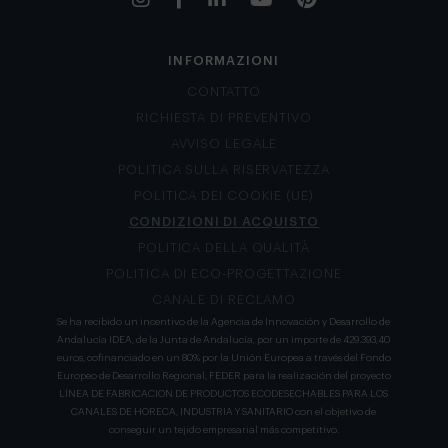
INFORMAZIONI
CONTATTO
RICHIESTA DI PREVENTIVO
AVVISO LEGALE
POLITICA SULLA RISERVATEZZA
POLITICA DEI COOKIE (UE)
CONDIZIONI DI ACQUISTO
POLITICA DELLA QUALITÀ
POLITICA DI ECO-PROGETTAZIONE
CANALE DI RECLAMO
Se ha recibido un incentivo de la Agencia de Innovación y Desarrollo de
Andalucía IDEA, de la Junta de Andalucía, por un importe de 429.393,40
euros, cofinanciado en un 80% por la Unión Europea a través del Fondo
Europeo de Desarrollo Regional, FEDER para la realización del proyecto
LÍNEA DE FABRICACION DE PRODUCTOS ECODESECHABLES PARA LOS
CANALES DE HORECA, INDUSTRIA Y SANITARIO con el objetivo de
conseguir un tejido empresarial más competitivo.