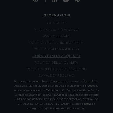
INFORMAZIONI
CONTATTO
RICHIESTA DI PREVENTIVO
AVVISO LEGALE
POLITICA SULLA RISERVATEZZA
POLITICA DEI COOKIE (UE)
CONDIZIONI DI ACQUISTO
POLITICA DELLA QUALITÀ
POLITICA DI ECO-PROGETTAZIONE
CANALE DI RECLAMO
Se ha recibido un incentivo de la Agencia de Innovación y Desarrollo de
Andalucía IDEA, de la Junta de Andalucía, por un importe de 429.393,40
euros, cofinanciado en un 80% por la Unión Europea a través del Fondo
Europeo de Desarrollo Regional, FEDER para la realización del proyecto
LÍNEA DE FABRICACION DE PRODUCTOS ECODESECHABLES PARA LOS
CANALES DE HORECA, INDUSTRIA Y SANITARIO con el objetivo de
conseguir un tejido empresarial más competitivo.