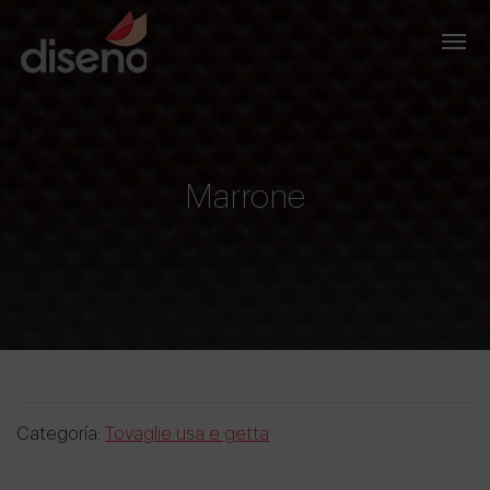
Marrone
Categoría:
Tovaglie usa e getta