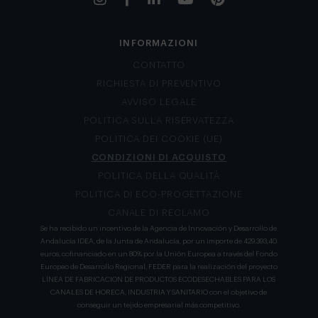
INFORMAZIONI
CONTATTO
RICHIESTA DI PREVENTIVO
AVVISO LEGALE
POLITICA SULLA RISERVATEZZA
POLITICA DEI COOKIE (UE)
CONDIZIONI DI ACQUISTO
POLITICA DELLA QUALITÀ
POLITICA DI ECO-PROGETTAZIONE
CANALE DI RECLAMO
Se ha recibido un incentivo de la Agencia de Innovación y Desarrollo de
Andalucía IDEA, de la Junta de Andalucía, por un importe de 429.393,40
euros, cofinanciado en un 80% por la Unión Europea a través del Fondo
Europeo de Desarrollo Regional, FEDER para la realización del proyecto
LÍNEA DE FABRICACION DE PRODUCTOS ECODESECHABLES PARA LOS
CANALES DE HORECA, INDUSTRIA Y SANITARIO con el objetivo de
conseguir un tejido empresarial más competitivo.