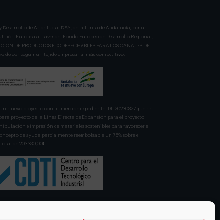
y Desarrollo de Andalucía IDEA, de la Junta de Andalucía, por un
a Unión Europea a través del Fondo Europeo de Desarrollo Regional,
BRICACION DE PRODUCTOS ECODESECHABLES PARA LOS CANALES DE
 de conseguir un tejido empresarial más competitivo.
n nuevo proyecto con número de expediente IDI- 20230827 que ha
para proyecto de la Línea Directa de Expansión para el proyecto
pulación e impresión de materiales sostenibles para favorecer el
 concepto de ayuda parcialmente reembolsable un 75% sobre el
total de 203.330,00€.