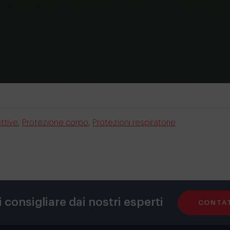
ttive
,
Protezione corpo
,
Protezioni respiratorie
i consigliare dai nostri esperti
CONTAT