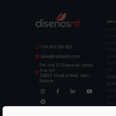
INF
CON
RICH
AVVI
+34 953 581 683
POLI
sales@notejido.com
RISE
POLI
Pol. Ind. El Chaparral, Santa
Ana, s/n
(UE)
23692 Alcalá la Real, Jaén -
COND
España
ACQ
POLI
POLI
PROG
CANA