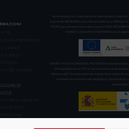
Se ha recibido un incentivo de la Agencia de Innovación 
importe de 429.393,40 euros, cofinanciado en un 80% por l
ORMAZIONI
FEDER para la realización del proyecto LÍNEA DE FA
HORECA, INDUSTRIA Y SANITARIO con el objetivo
TATTO
IESTA DI PREVENTIVO
SO LEGALE
TICA SULLA
RVATEZZA
DISEÑO Y APLICACIONES DEL NO TEJIDO ha llevado a cabo u
sido apoyado por el CDTI en su convocatoria de ayudas 
TICA DEI COOKIE
denominado "Incorporación de nuevas tecnologías de mani
ecodiseño en el ámbito del packaging" recibiendo en
presupuesto 
IZIONI DI
UISTO
TICA DELLA QUALITÀ
TICA DI ECO-
ETTAZIONE
LE DI RECLAMO