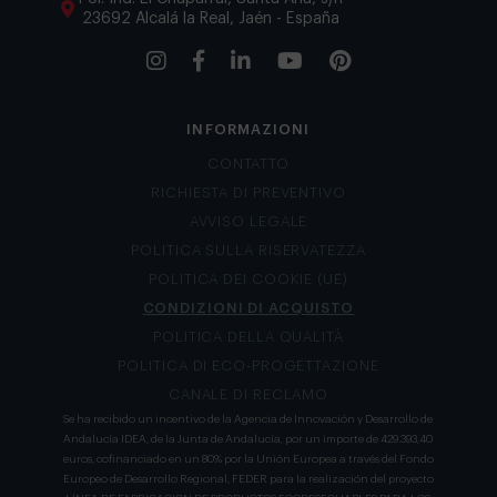
23692 Alcalá la Real, Jaén - España
INFORMAZIONI
CONTATTO
RICHIESTA DI PREVENTIVO
AVVISO LEGALE
POLITICA SULLA RISERVATEZZA
POLITICA DEI COOKIE (UE)
CONDIZIONI DI ACQUISTO
POLITICA DELLA QUALITÀ
POLITICA DI ECO-PROGETTAZIONE
CANALE DI RECLAMO
Se ha recibido un incentivo de la Agencia de Innovación y Desarrollo de
Andalucía IDEA, de la Junta de Andalucía, por un importe de 429.393,40
euros, cofinanciado en un 80% por la Unión Europea a través del Fondo
Europeo de Desarrollo Regional, FEDER para la realización del proyecto