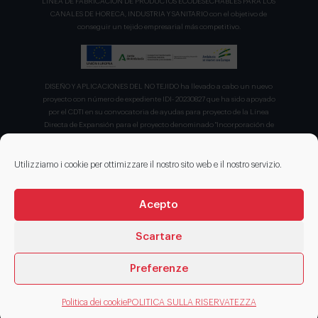
LÍNEA DE FABRICACION DE PRODUCTOS ECODESECHABLES PARA LOS
CANALES DE HORECA, INDUSTRIA Y SANITARIO con el objetivo de
conseguir un tejido empresarial más competitivo.
DISEÑO Y APLICACIONES DEL NO TEJIDO ha llevado a cabo un nuevo
proyecto con número de expediente IDI- 20230827 que ha sido apoyado
por el CDTI en su convocatoria de ayudas para proyecto de la Línea
Directa de Expansión para el proyecto denominado "Incorporación de
nuevas tecnologías de manipulación e impresión de materiales
sostenibles para favorecer el ecodiseño en el ámbito del packaging"
recibiendo en concepto de ayuda parcialmente reembolsable un 75%
Utilizziamo i cookie per ottimizzare il nostro sito web e il nostro servizio.
sobre el presupuesto total de 203.330,00€.
Acepto
Scartare
Preferenze
© 2026 DISENOS NT
Politica dei cookie
POLITICA SULLA RISERVATEZZA