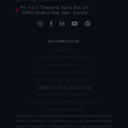
Pol. Ind. El Chaparral, Santa Ana, s/n
23692 Alcalá la Real, Jaén - España
INFORMAZIONI
CONTATTO
RICHIESTA DI PREVENTIVO
AVVISO LEGALE
POLITICA SULLA RISERVATEZZA
POLITICA DEI COOKIE (UE)
CONDIZIONI DI ACQUISTO
POLITICA DELLA QUALITÀ
POLITICA DI ECO-PROGETTAZIONE
CANALE DI RECLAMO
Se ha recibido un incentivo de la Agencia de Innovación y Desarrollo de
Andalucía IDEA, de la Junta de Andalucía, por un importe de 429.393,40
euros, cofinanciado en un 80% por la Unión Europea a través del Fondo