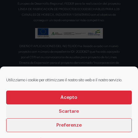
Europeo de Desarrollo Regional, FEDER para la realización del proyecto
LÍNEA DE FABRICACION DE PRODUCTOS ECODESECHABLES PARA LOS
CANALES DE HORECA, INDUSTRIA Y SANITARIO con el objetivo de
conseguir un tejido empresarial más competitivo.
DISEÑO Y APLICACIONES DEL NO TEJIDO ha llevado a cabo un nuevo
proyecto con número de expediente IDI- 20230827 que ha sido apoyado
por el CDTI en su convocatoria de ayudas para proyecto de la Línea
Directa de Expansión para el proyecto denominado "Incorporación de
nuevas tecnologías de manipulación e impresión de materiales
sostenibles para favorecer el ecodiseño en el ámbito del packaging"
recibiendo en concepto de ayuda parcialmente reembolsable un 75%
Utilizziamo i cookie per ottimizzare il nostro sito web e il nostro servizio.
sobre el presupuesto total de 203.330,00€.
Acepto
Scartare
Preferenze