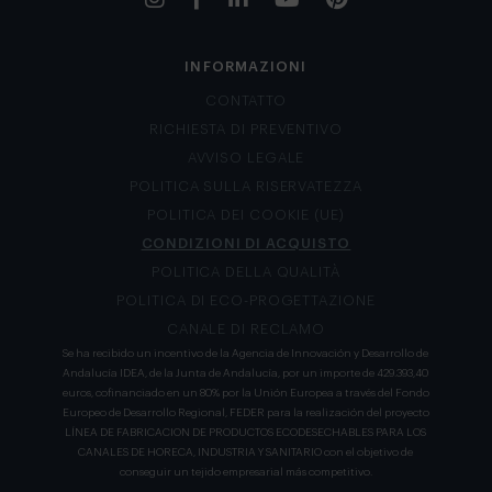
INFORMAZIONI
CONTATTO
RICHIESTA DI PREVENTIVO
AVVISO LEGALE
POLITICA SULLA RISERVATEZZA
POLITICA DEI COOKIE (UE)
CONDIZIONI DI ACQUISTO
POLITICA DELLA QUALITÀ
POLITICA DI ECO-PROGETTAZIONE
CANALE DI RECLAMO
Se ha recibido un incentivo de la Agencia de Innovación y Desarrollo de
Andalucía IDEA, de la Junta de Andalucía, por un importe de 429.393,40
euros, cofinanciado en un 80% por la Unión Europea a través del Fondo
Europeo de Desarrollo Regional, FEDER para la realización del proyecto
LÍNEA DE FABRICACION DE PRODUCTOS ECODESECHABLES PARA LOS
CANALES DE HORECA, INDUSTRIA Y SANITARIO con el objetivo de
conseguir un tejido empresarial más competitivo.