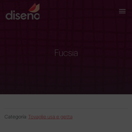
Fucsia
Categoría:
Tovaglie usa e getta