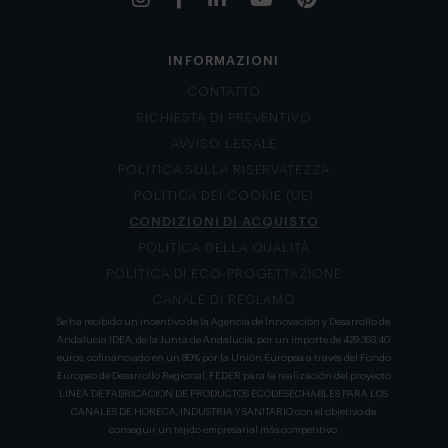
INFORMAZIONI
CONTATTO
RICHIESTA DI PREVENTIVO
AVVISO LEGALE
POLITICA SULLA RISERVATEZZA
POLITICA DEI COOKIE (UE)
CONDIZIONI DI ACQUISTO
POLITICA DELLA QUALITÀ
POLITICA DI ECO-PROGETTAZIONE
CANALE DI RECLAMO
Se ha recibido un incentivo de la Agencia de Innovación y Desarrollo de
Andalucía IDEA, de la Junta de Andalucía, por un importe de 429.393,40
euros, cofinanciado en un 80% por la Unión Europea a través del Fondo
Europeo de Desarrollo Regional, FEDER para la realización del proyecto
LÍNEA DE FABRICACION DE PRODUCTOS ECODESECHABLES PARA LOS
CANALES DE HORECA, INDUSTRIA Y SANITARIO con el objetivo de
conseguir un tejido empresarial más competitivo.