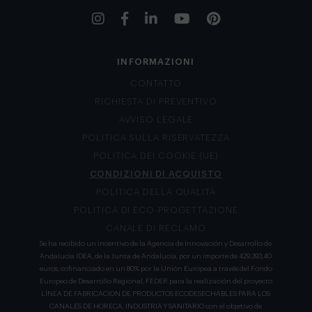
INFORMAZIONI
CONTATTO
RICHIESTA DI PREVENTIVO
AVVISO LEGALE
POLITICA SULLA RISERVATEZZA
POLITICA DEI COOKIE (UE)
CONDIZIONI DI ACQUISTO
POLITICA DELLA QUALITÀ
POLITICA DI ECO-PROGETTAZIONE
CANALE DI RECLAMO
Se ha recibido un incentivo de la Agencia de Innovación y Desarrollo de
Andalucía IDEA, de la Junta de Andalucía, por un importe de 429.393,40
euros, cofinanciado en un 80% por la Unión Europea a través del Fondo
Europeo de Desarrollo Regional, FEDER para la realización del proyecto
LÍNEA DE FABRICACION DE PRODUCTOS ECODESECHABLES PARA LOS
CANALES DE HORECA, INDUSTRIA Y SANITARIO con el objetivo de