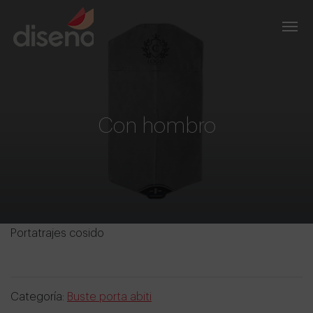
Con hombro
Portatrajes cosido
Categoría:
Buste porta abiti