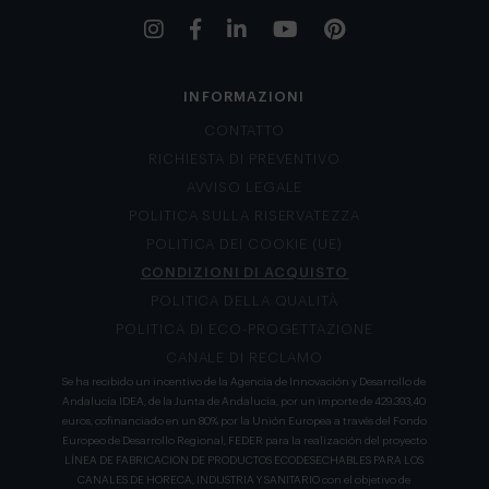
INFORMAZIONI
CONTATTO
RICHIESTA DI PREVENTIVO
AVVISO LEGALE
POLITICA SULLA RISERVATEZZA
POLITICA DEI COOKIE (UE)
CONDIZIONI DI ACQUISTO
POLITICA DELLA QUALITÀ
POLITICA DI ECO-PROGETTAZIONE
CANALE DI RECLAMO
Se ha recibido un incentivo de la Agencia de Innovación y Desarrollo de
Andalucía IDEA, de la Junta de Andalucía, por un importe de 429.393,40
euros, cofinanciado en un 80% por la Unión Europea a través del Fondo
Europeo de Desarrollo Regional, FEDER para la realización del proyecto
LÍNEA DE FABRICACION DE PRODUCTOS ECODESECHABLES PARA LOS
CANALES DE HORECA, INDUSTRIA Y SANITARIO con el objetivo de