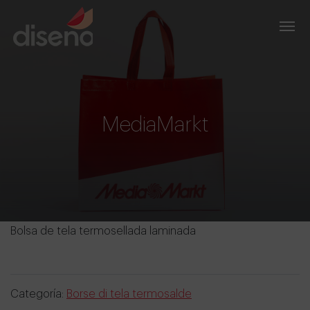
MediaMarkt
Bolsa de tela termosellada laminada
Categoría:
Borse di tela termosalde