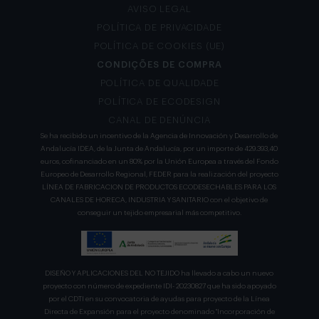
AVISO LEGAL
POLÍTICA DE PRIVACIDADE
POLÍTICA DE COOKIES (UE)
CONDIÇÕES DE COMPRA
POLÍTICA DE QUALIDADE
POLÍTICA DE ECODESIGN
CANAL DE DENÚNCIA
Se ha recibido un incentivo de la Agencia de Innovación y Desarrollo de
Andalucía IDEA, de la Junta de Andalucía, por un importe de 429.393,40
euros, cofinanciado en un 80% por la Unión Europea a través del Fondo
Europeo de Desarrollo Regional, FEDER para la realización del proyecto
LÍNEA DE FABRICACION DE PRODUCTOS ECODESECHABLES PARA LOS
CANALES DE HORECA, INDUSTRIA Y SANITARIO con el objetivo de
conseguir un tejido empresarial más competitivo.
DISEÑO Y APLICACIONES DEL NO TEJIDO ha llevado a cabo un nuevo
proyecto con número de expediente IDI- 20230827 que ha sido apoyado
por el CDTI en su convocatoria de ayudas para proyecto de la Línea
Directa de Expansión para el proyecto denominado "Incorporación de