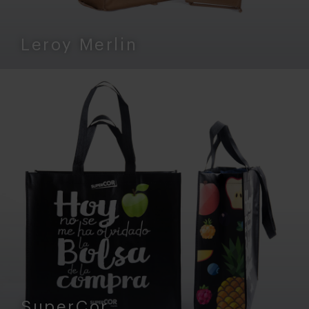
Leroy Merlin
SuperCor