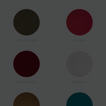
CINZA CLARO
FÚCSIA
BORGONHA
BRANCO