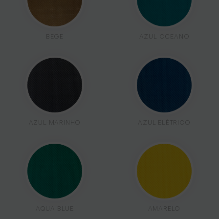
BEGE
AZUL OCEANO
AZUL MARINHO
AZUL ELÉTRICO
AQUA BLUE
AMARELO