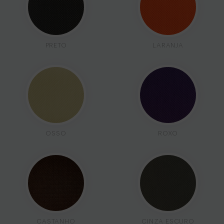
PRETO
LARANJA
OSSO
ROXO
CASTANHO
CINZA ESCURO