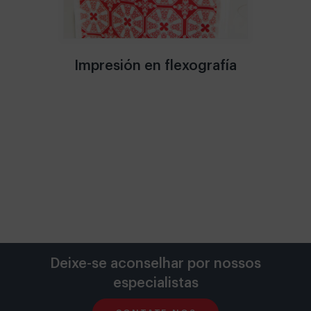
afía
Laminada con asa cinta
Lam
Deixe-se aconselhar por nossos
especialistas