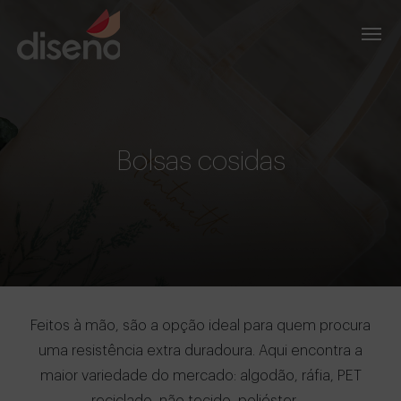
Bolsas cosidas
Feitos à mão, são a opção ideal para quem procura
uma resistência extra duradoura. Aqui encontra a
maior variedade do mercado: algodão, ráfia, PET