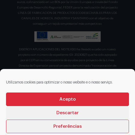
euros, cofinanciado en un 80% por la Unión Europea a través del Fondo
Europeo de Desarrollo Regional, FEDER para la realización del proyecto
LÍNEA DE FABRICACION DE PRODUCTOS ECODESECHABLES PARA LOS
CANALES DE HORECA, INDUSTRIA Y SANITARIO con el objetivo de
conseguir un tejido empresarial más competitivo.
DISEÑO Y APLICACIONES DEL NO TEJIDO ha llevado a cabo un nuevo
proyecto con número de expediente IDI- 20230827 que ha sido apoyado
por el CDTI en su convocatoria de ayudas para proyecto de la Línea
Directa de Expansión para el proyecto denominado "Incorporación de
nuevas tecnologías de manipulación e impresión de materiales
sostenibles para favorecer el ecodiseño en el ámbito del packaging"
recibiendo en concepto de ayuda parcialmente reembolsable un 75%
Utilizamos cookies para optimizar o nosso website e o nosso serviço.
sobre el presupuesto total de 203.330,00€.
Acepto
Descartar
Preferências