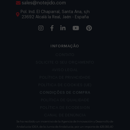
sales@notejido.com
Pol. Ind. El Chaparral, Santa Ana, s/n
23692 Alcalá la Real, Jaén - España
INFORMAÇÃO
CONTATO
SOLICITE O SEU ORÇAMENTO
AVISO LEGAL
POLÍTICA DE PRIVACIDADE
POLÍTICA DE COOKIES (UE)
CONDIÇÕES DE COMPRA
POLÍTICA DE QUALIDADE
POLÍTICA DE ECODESIGN
CANAL DE DENÚNCIA
Se ha recibido un incentivo de la Agencia de Innovación y Desarrollo de
Andalucía IDEA, de la Junta de Andalucía, por un importe de 429.393,40