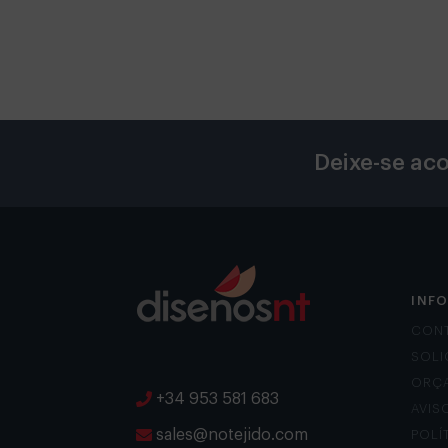
Deixe-se aco
INF
CON
SOLI
ORÇ
+34 953 581 683
AVIS
sales@notejido.com
POLÍ