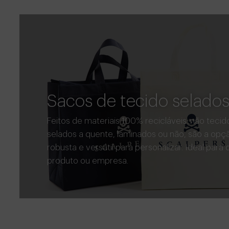
Sacos de tecido selado
Feitos de materiais 100% recicláveis: não tecid
selados a quente, laminados ou não, são a op
robusta e versátil para personalizar. Ideal para 
produto ou empresa.