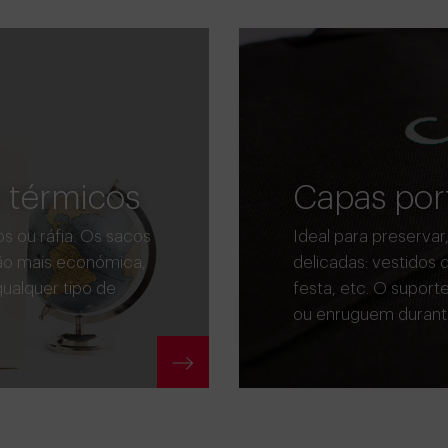
s térmicos
Capas por
os ou ráfia. Os sacos
Ideal para preservar
ção mais económica,
delicadas: vestidos 
qualquer tipo de
festa, etc. O supor
ou enruguem durante