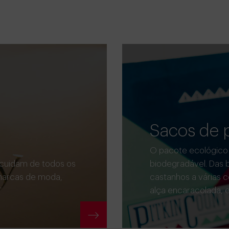
Sacos de p
O pacote ecológico p
cuidam de todos os
biodegradável. Das b
 marcas de moda,
castanhos a várias c
alça encaracolada, e