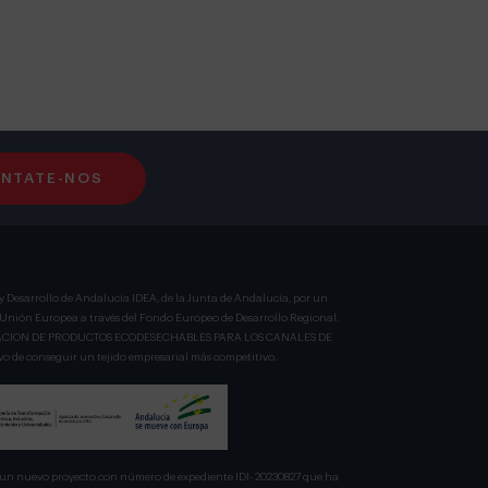
NTATE-NOS
y Desarrollo de Andalucía IDEA, de la Junta de Andalucía, por un
a Unión Europea a través del Fondo Europeo de Desarrollo Regional,
BRICACION DE PRODUCTOS ECODESECHABLES PARA LOS CANALES DE
 de conseguir un tejido empresarial más competitivo.
n nuevo proyecto con número de expediente IDI- 20230827 que ha