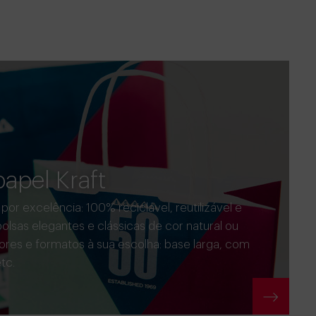
apel Kraft
or excelência: 100% reciclável, reutilizável e
olsas elegantes e clássicas de cor natural ou
ores e formatos à sua escolha: base larga, com
tc.