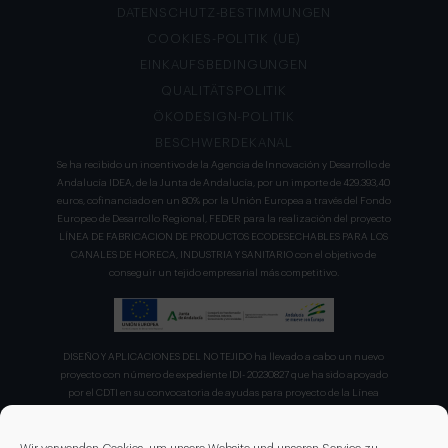
DATENSCHUTZ-BESTIMMUNGEN
COOKIES-POLITIK (UE)
EINKAUFSBEDINGUNGEN
QUALITÄTSPOLITIK
ÖKODESIGN-POLITIK
BESCHWERDEKANAL
Se ha recibido un incentivo de la Agencia de Innovación y Desarrollo de
Andalucía IDEA, de la Junta de Andalucía, por un importe de 429.393,40
euros, cofinanciado en un 80% por la Unión Europea a través del Fondo
Europeo de Desarrollo Regional, FEDER para la realización del proyecto
LÍNEA DE FABRICACION DE PRODUCTOS ECODESECHABLES PARA LOS
CANALES DE HORECA, INDUSTRIA Y SANITARIO con el objetivo de
conseguir un tejido empresarial más competitivo.
DISEÑO Y APLICACIONES DEL NO TEJIDO ha llevado a cabo un nuevo
proyecto con número de expediente IDI- 20230827 que ha sido apoyado
por el CDTI en su convocatoria de ayudas para proyecto de la Línea
Directa de Expansión para el proyecto denominado "Incorporación de
nuevas tecnologías de manipulación e impresión de materiales
sostenibles para favorecer el ecodiseño en el ámbito del packaging"