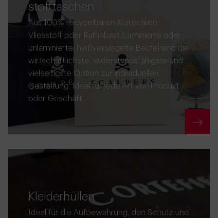
stofftaschen
Aus 100% recycelbaren Materialien:
Vliesstoff oder Raffiabast. Laminierte oder
unlaminierte, heißversiegelte Beutel sind die
wirtschaftlichste, widerstandsfähigste und
vielseitigste Option zur individuellen
Gestaltung. Ideal für jede Art von Produkt
oder Geschäft.
Kleiderhüllen
Ideal für die Aufbewahrung, den Schutz und