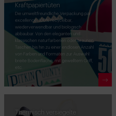
Kraftpapiertüten
Die umweltfreundliche Verpackung par
excellence: 100% recycelbar,
wiederverwendbar und biologisch
abbaubar. Von den eleganten und
klassischen naturfarbenen oder braunen
Taschen bis hin zu einer endlosen Anzahl
von Farben und Formaten zur Auswahl:
breite Bodenfläche, mit gewelltem Griff,
etc.
Thermisch versiegelte