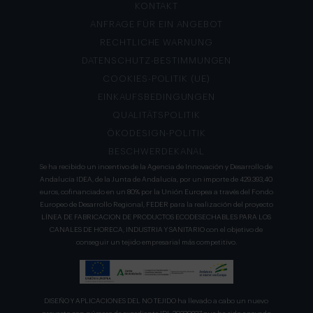
KONTAKT
ANFRAGE FÜR EIN ANGEBOT
RECHTLICHE WARNUNG
DATENSCHUTZ-BESTIMMUNGEN
COOKIES-POLITIK (UE)
EINKAUFSBEDINGUNGEN
QUALITÄTSPOLITIK
ÖKODESIGN-POLITIK
BESCHWERDEKANAL
Se ha recibido un incentivo de la Agencia de Innovación y Desarrollo de
Andalucía IDEA, de la Junta de Andalucía, por un importe de 429.393,40
euros, cofinanciado en un 80% por la Unión Europea a través del Fondo
Europeo de Desarrollo Regional, FEDER para la realización del proyecto
LÍNEA DE FABRICACION DE PRODUCTOS ECODESECHABLES PARA LOS
CANALES DE HORECA, INDUSTRIA Y SANITARIO con el objetivo de
conseguir un tejido empresarial más competitivo.
DISEÑO Y APLICACIONES DEL NO TEJIDO ha llevado a cabo un nuevo