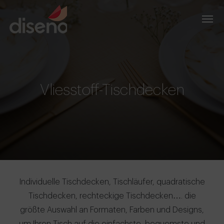
Vliesstoff-Tischdecken
Individuelle Tischdecken, Tischläufer, quadratische
Tischdecken, rechteckige Tischdecken…. die
größte Auswahl an Formaten, Farben und Designs,