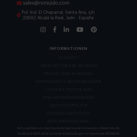
sales@notejido.com
Pol. Ind. El Chaparral, Santa Ana, s/n
23692 Alcalá la Real, Jaén - España
INFORMATIONEN
KONTAKT
ANFRAGE FÜR EIN ANGEBOT
RECHTLICHE WARNUNG
DATENSCHUTZ-BESTIMMUNGEN
COOKIES-POLITIK (UE)
EINKAUFSBEDINGUNGEN
QUALITÄTSPOLITIK
ÖKODESIGN-POLITIK
BESCHWERDEKANAL
Se ha recibido un incentivo de la Agencia de Innovación y Desarrollo de
Andalucía IDEA, de la Junta de Andalucía, por un importe de 429.393,40