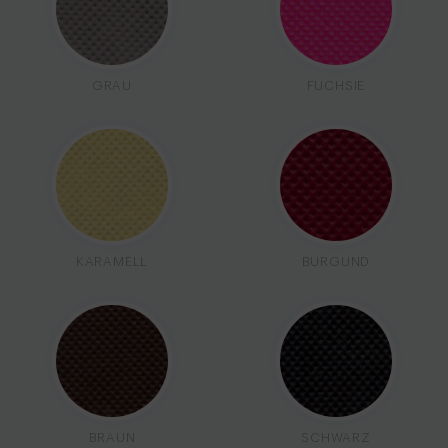
GRAU
FUCHSIE
KARAMELL
BURGUND
BRAUN
SCHWARZ