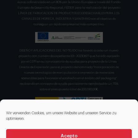
euros, cofinanciado en un 80% por la Unión Europea a través del Fondo
Europeo de Desarrollo Regional, FEDER para la realización del proyecto
LÍNEA DE FABRICACION DE PRODUCTOS ECODESECHABLES PARA LOS
CANALES DE HORECA, INDUSTRIA Y SANITARIO con el objetivo de
conseguir un tejido empresarial más competitivo.
DISEÑO Y APLICACIONES DEL NO TEJIDO ha llevado a cabo un nuevo
proyecto con número de expediente IDI- 20230827 que ha sido apoyado
por el CDTI en su convocatoria de ayudas para proyecto de la Línea
Directa de Expansión para el proyecto denominado "Incorporación de
nuevas tecnologías de manipulación e impresión de materiales
sostenibles para favorecer el ecodiseño en el ámbito del packaging"
recibiendo en concepto de ayuda parcialmente reembolsable un 75%
sobre el presupuesto total de 203.330,00€.
Wir verwenden Cookies, um unsere Website und unseren Service zu
optimieren.
Acepto