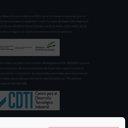
y Desarrollo de Andalucía IDEA, de la Junta de Andalucía, por un
a Unión Europea a través del Fondo Europeo de Desarrollo Regional,
BRICACION DE PRODUCTOS ECODESECHABLES PARA LOS CANALES DE
 de conseguir un tejido empresarial más competitivo.
n nuevo proyecto con número de expediente IDI- 20230827 que ha
para proyecto de la Línea Directa de Expansión para el proyecto
pulación e impresión de materiales sostenibles para favorecer el
 concepto de ayuda parcialmente reembolsable un 75% sobre el
total de 203.330,00€.