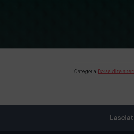
Categoría:
Borse di tela t
Lasciat