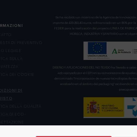
Se ha recibido un incentivo de la Agencia de Innovación 
importe de 429.393,40 euros, cofinanciado en un 80% por l
ORMAZIONI
FEDER para la realización del proyecto LÍNEA DE FA
HORECA, INDUSTRIA Y SANITARIO con el objetivo
TATTO
IESTA DI PREVENTIVO
SO LEGALE
TICA SULLA
RVATEZZA
DISEÑO Y APLICACIONES DEL NO TEJIDO ha llevado a cabo u
sido apoyado por el CDTI en su convocatoria de ayudas 
TICA DEI COOKIE
denominado "Incorporación de nuevas tecnologías de mani
ecodiseño en el ámbito del packaging" recibiendo en
presupuesto 
IZIONI DI
UISTO
TICA DELLA QUALITÀ
TICA DI ECO-
ETTAZIONE
LE DI RECLAMO