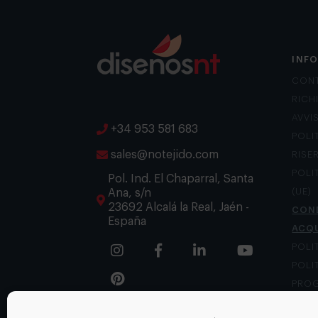
INF
CON
RICH
AVVI
+34 953 581 683
POLI
sales@notejido.com
RISE
POLI
Pol. Ind. El Chaparral, Santa
Ana, s/n
(UE)
23692 Alcalá la Real, Jaén -
COND
España
ACQ
POLI
POLI
PROG
CANA