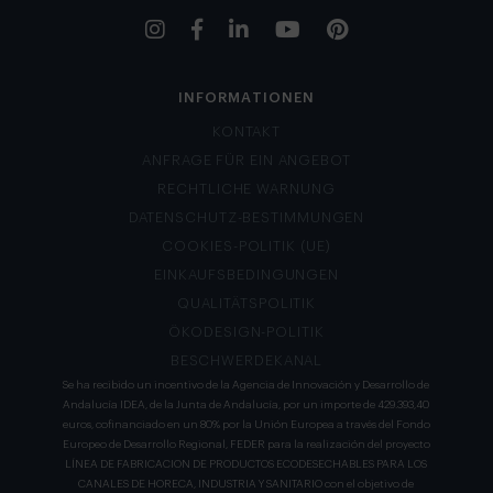
INFORMATIONEN
KONTAKT
ANFRAGE FÜR EIN ANGEBOT
RECHTLICHE WARNUNG
DATENSCHUTZ-BESTIMMUNGEN
COOKIES-POLITIK (UE)
EINKAUFSBEDINGUNGEN
QUALITÄTSPOLITIK
ÖKODESIGN-POLITIK
BESCHWERDEKANAL
Se ha recibido un incentivo de la Agencia de Innovación y Desarrollo de
Andalucía IDEA, de la Junta de Andalucía, por un importe de 429.393,40
euros, cofinanciado en un 80% por la Unión Europea a través del Fondo
Europeo de Desarrollo Regional, FEDER para la realización del proyecto
LÍNEA DE FABRICACION DE PRODUCTOS ECODESECHABLES PARA LOS
CANALES DE HORECA, INDUSTRIA Y SANITARIO con el objetivo de