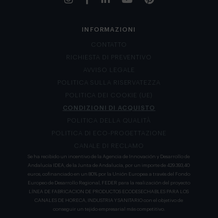
INFORMAZIONI
CONTATTO
RICHIESTA DI PREVENTIVO
AVVISO LEGALE
POLITICA SULLA RISERVATEZZA
POLITICA DEI COOKIE (UE)
CONDIZIONI DI ACQUISTO
POLITICA DELLA QUALITÀ
POLITICA DI ECO-PROGETTAZIONE
CANALE DI RECLAMO
Se ha recibido un incentivo de la Agencia de Innovación y Desarrollo de
Andalucía IDEA, de la Junta de Andalucía, por un importe de 429.393,40
euros, cofinanciado en un 80% por la Unión Europea a través del Fondo
Europeo de Desarrollo Regional, FEDER para la realización del proyecto
LÍNEA DE FABRICACION DE PRODUCTOS ECODESECHABLES PARA LOS
CANALES DE HORECA, INDUSTRIA Y SANITARIO con el objetivo de
conseguir un tejido empresarial más competitivo.