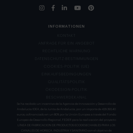
INFORMATIONEN
KONTAKT
ANFRAGE FÜR EIN ANGEBOT
RECHTLICHE WARNUNG
DATENSCHUTZ-BESTIMMUNGEN
COOKIES-POLITIK (UE)
EINKAUFSBEDINGUNGEN
QUALITÄTSPOLITIK
ÖKODESIGN-POLITIK
BESCHWERDEKANAL
Se ha recibido un incentivo de la Agencia de Innovación y Desarrollo de
Andalucía IDEA, de la Junta de Andalucía, por un importe de 429.393,40
euros, cofinanciado en un 80% por la Unión Europea a través del Fondo
Europeo de Desarrollo Regional, FEDER para la realización del proyecto
LÍNEA DE FABRICACION DE PRODUCTOS ECODESECHABLES PARA LOS
CANALES DE HORECA, INDUSTRIA Y SANITARIO con el objetivo de