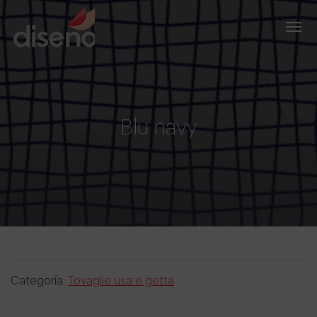
Blu navy
Categoría:
Tovaglie usa e getta