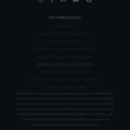
INFORMAZIONI
CONTATTO
RICHIESTA DI PREVENTIVO
AVVISO LEGALE
POLITICA SULLA RISERVATEZZA
POLITICA DEI COOKIE (UE)
CONDIZIONI DI ACQUISTO
POLITICA DELLA QUALITÀ
POLITICA DI ECO-PROGETTAZIONE
CANALE DI RECLAMO
Se ha recibido un incentivo de la Agencia de Innovación y Desarrollo de
Andalucía IDEA, de la Junta de Andalucía, por un importe de 429.393,40
euros, cofinanciado en un 80% por la Unión Europea a través del Fondo
Europeo de Desarrollo Regional, FEDER para la realización del proyecto
LÍNEA DE FABRICACION DE PRODUCTOS ECODESECHABLES PARA LOS
CANALES DE HORECA, INDUSTRIA Y SANITARIO con el objetivo de
conseguir un tejido empresarial más competitivo.