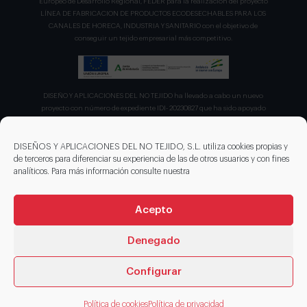
Europeo de Desarrollo Regional, FEDER para la realización del proyecto
LÍNEA DE FABRICACION DE PRODUCTOS ECODESECHABLES PARA LOS
CANALES DE HORECA, INDUSTRIA Y SANITARIO con el objetivo de
conseguir un tejido empresarial más competitivo.
DISEÑO Y APLICACIONES DEL NO TEJIDO ha llevado a cabo un nuevo
proyecto con número de expediente IDI- 20230827 que ha sido apoyado
por el CDTI en su convocatoria de ayudas para proyecto de la Línea
Directa de Expansión para el proyecto denominado "Incorporación de
nuevas tecnologías de manipulación e impresión de materiales
DISEÑOS Y APLICACIONES DEL NO TEJIDO, S.L. utiliza cookies propias y
sostenibles para favorecer el ecodiseño en el ámbito del packaging"
de terceros para diferenciar su experiencia de las de otros usuarios y con fines
recibiendo en concepto de ayuda parcialmente reembolsable un 75%
analíticos. Para más información consulte nuestra
sobre el presupuesto total de 203.330,00€.
Acepto
Denegado
Configurar
© 2026 DISENOS NT
Política de cookies
Política de privacidad