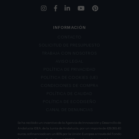
INFORMACIÓN
CONTACTO
SOLICITUD DE PRESUPUESTO
TRABAJA CON NOSOTROS
AVISO LEGAL
POLÍTICA DE PRIVACIDAD
POLÍTICA DE COOKIES (UE)
CONDICIONES DE COMPRA
POLÍTICA DE CALIDAD
POLÍTICA DE ECODISEÑO
CANAL DE DENUNCIAS
Se ha recibido un incentivo de la Agencia de Innovación y Desarrollo de
Andalucía IDEA, de la Junta de Andalucía, por un importe de 429.393,40
euros, cofinanciado en un 80% por la Unión Europea a través del Fondo